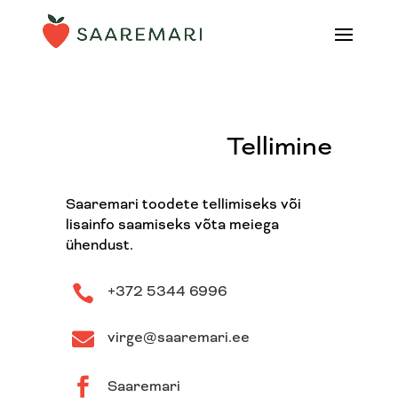
Tellimine
Saaremari toodete tellimiseks või
lisainfo saamiseks võta meiega
ühendust.

+372 5344 6996

virge@saaremari.ee

Saaremari