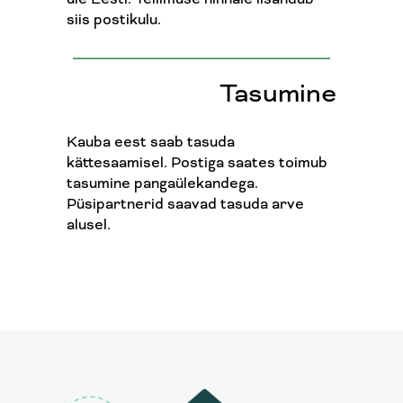
üle Eesti. Tellimuse hinnale lisandub
siis postikulu.
Tasumine
Kauba eest saab tasuda
kättesaamisel. Postiga saates toimub
tasumine pangaülekandega.
Püsipartnerid saavad tasuda arve
alusel.