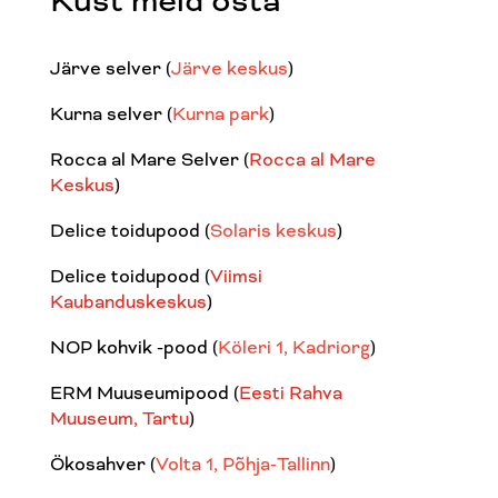
Kust meid osta
Järve selver (
Järve keskus
)
Kurna selver (
Kurna park
)
Rocca al Mare Selver (
Rocca al Mare
Keskus
)
Delice toidupood (
Solaris keskus
)
Delice toidupood (
Viimsi
Kaubanduskeskus
)
NOP kohvik -pood
(
Köleri 1, Kadriorg
)
ERM Muuseumipood (
Eesti Rahva
Muuseum, Tartu
)
Ökosahver (
Volta 1, Põhja-Tallinn
)